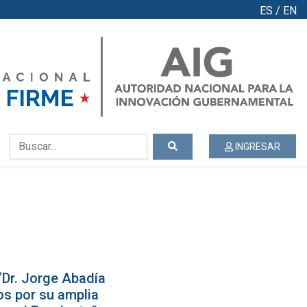
ES
/
EN
INGRESAR
“Dr. Jorge Abadía
os por su amplia