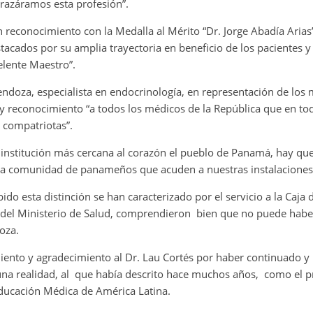
brazáramos esta profesión”.
n reconocimiento con la Medalla al Mérito “Dr. Jorge Abadía Aria
tacados por su amplia trayectoria en beneficio de los pacientes y
celente Maestro”.
endoza, especialista en endocrinología, en representación de los
 y reconocimiento “a todos los médicos de la República que en todo
 compatriotas”.
a institución más cercana al corazón el pueblo de Panamá, hay qu
 la comunidad de panameños que acuden a nuestras instalaciones
do esta distinción se han caracterizado por el servicio a la Caja d
a del Ministerio de Salud, comprendieron bien que no puede habe
oza.
nto y agradecimiento al Dr. Lau Cortés por haber continuado y 
una realidad, al que había descrito hace muchos años, como el 
 Educación Médica de América Latina.