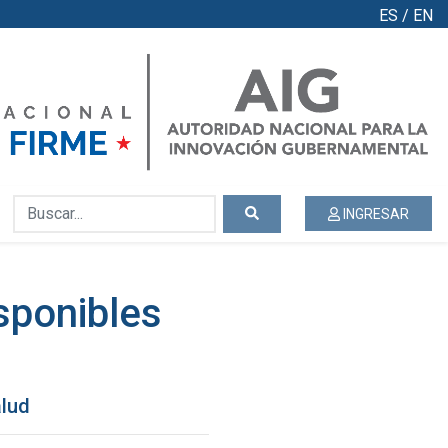
ES
/
EN
INGRESAR
sponibles
alud